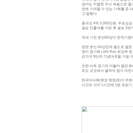
경마는 치열한 두뇌 싸움으로 즐거
전에 기여할 수 있는 기회를 준 L
고 말했다.
총규모 4억 5,000만원, 우승상금 
결승 진출자를 가린 후 결승 3번
국내 기전 본선64강이 한국기원
한편 본선 64강전과 별도로 열린 20
명이 참가해 Let's Run 최강부
김지석 9단과 기념대국을 가질 수
또한 바둑 경기와 더불어 열린 &lsq
트도 곳곳에서 펼쳐져 참가 어린
한국마사회(회장 현명관)가 주최하고
시간은 각자 1시간에 1분 초읽기