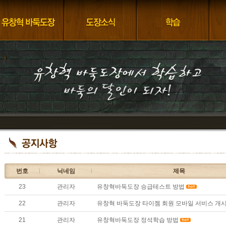
번호
닉네임
제목
23
관리자
유창혁바둑도장 승급테스트 방법
22
관리자
유창혁 바둑도장 타이젬 회원 모바일 서비스 개
21
관리자
유창혁바둑도장 정석학습 방법