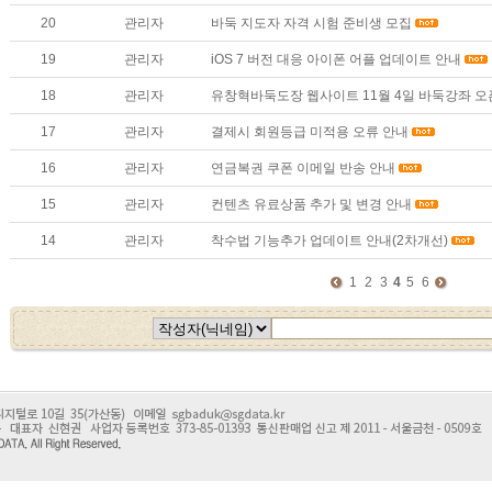
20
관리자
바둑 지도자 자격 시험 준비생 모집
19
관리자
iOS 7 버전 대응 아이폰 어플 업데이트 안내
18
관리자
유창혁바둑도장 웹사이트 11월 4일 바둑강좌 오픈
17
관리자
결제시 회원등급 미적용 오류 안내
16
관리자
연금복권 쿠폰 이메일 반송 안내
15
관리자
컨텐츠 유료상품 추가 및 변경 안내
14
관리자
착수법 기능추가 업데이트 안내(2차개선)
1
2
3
4
5
6