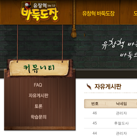
번호
닉네임
46
관리자
45
후절도사
44
관리자