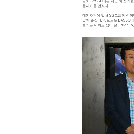
올해 BASSO배는 지난 해 참가
출사표를 던졌다.
대진추첨에 앞서 SG그룹의 이의범
같아 즐겁다. 앞으로도 BASS
즐기는 대회로 삼아 달라&rdqu