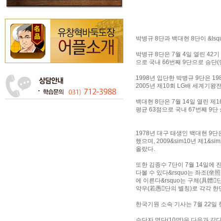
박병규 8단과 백대현 8단이 &ls
박병규 8단은 7월 4일 열린 42
으로 국내 66번째 9단으로 승단(
1998년 입단한 박병규 9단은 19
2005년 제10회 LG배 세계기
백대현 8단은 7월 14일 열린 제
평균 63점으로 국내 67번째 9단
1978년 대구 태생인 백대현 9단은
했으며, 2009&sim10년 제1&
올랐다.
또한 김종수 7단이 7월 14일에
다볼 수 있다&rsquo는 좌조(坐
에 이른다&rsquo는 구체(具體𔅯
약우(若愚𔆈단의 별칭)로 각각 한
한국기원 소속 기사는 7월 22일 현
승단자 명단(10명)은 다음과 같다